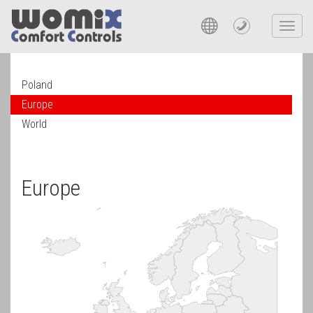
Toggl
navig
Poland
Europe
World
Europe