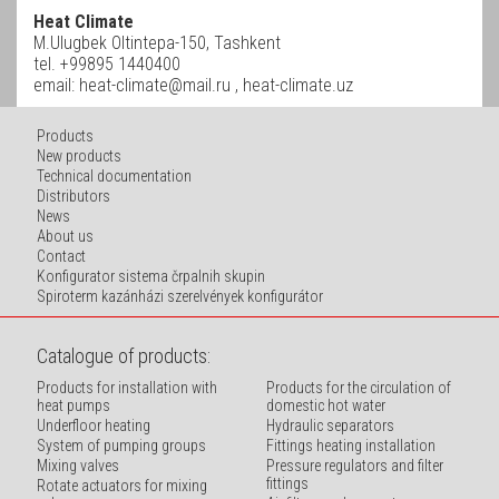
Heat Climate
M.Ulugbek Oltintepa-150, Tashkent
tel. +99895 1440400
email:
heat-climate@mail.ru
, heat-climate.uz
Products
New products
Technical documentation
Distributors
News
About us
Contact
Konfigurator sistema črpalnih skupin
Spiroterm kazánházi szerelvények konfigurátor
Catalogue of products:
Products for installation with
Products for the circulation of
heat pumps
domestic hot water
Underfloor heating
Hydraulic separators
System of pumping groups
Fittings heating installation
Mixing valves
Pressure regulators and filter
fittings
Rotate actuators for mixing