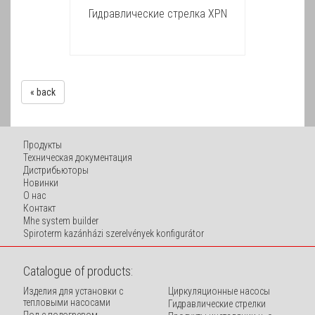
Гидравлические стрелкa XPN
« back
Продукты
Техническая документация
Дистрибьюторы
Новинки
O нас
Контакт
Mhe system builder
Spiroterm kazánházi szerelvények konfigurátor
Catalogue of products:
Изделия для установки с
Циркуляционные насосы
тепловыми насосами
Гидравлические стрелки
Пол с подогревом