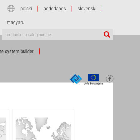
polski
nederlands
slovenski
magyarul
e system builder