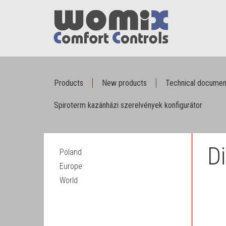
Products
New products
Technical documen
Spiroterm kazánházi szerelvények konfigurátor
Di
Poland
Europe
World