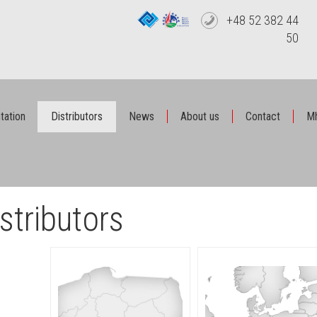
+48 52 382 44
50
tation
Distributors
News
About us
Contact
Mh
stributors